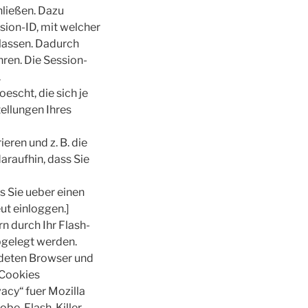
hließen. Dazu
sion-ID, mit welcher
lassen. Dadurch
ren. Die Session-
.
escht, die sich je
ellungen Ihres
ren und z. B. die
araufhin, dass Sie
ls Sie ueber einen
ut einloggen.]
n durch Ihr Flash-
bgelegt werden.
ndeten Browser und
-Cookies
acy“ fuer Mozilla
obe-Flash-Killer-