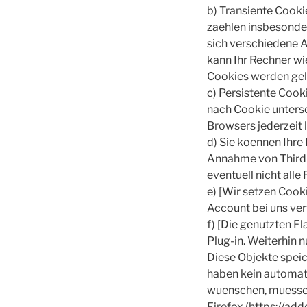
b) Transiente Cooki
zaehlen insbesonder
sich verschiedene 
kann Ihr Rechner wi
Cookies werden gel
c) Persistente Cook
nach Cookie untersc
Browsers jederzeit 
d) Sie koennen Ihre
Annahme von Third-P
eventuell nicht all
e) [Wir setzen Cooki
Account bei uns ver
f) [Die genutzten F
Plug-in. Weiterhin 
Diese Objekte spei
haben kein automat
wuenschen, muessen 
Firefox (https://ad