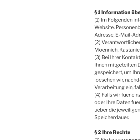
§ 1 Information ü
(1) Im Folgenden i
Website. Personenbe
Adresse, E-Mail-Adr
(2) Verantwortlich
Moennich, Kastanien
(3) Bei Ihrer Konta
Ihnen mitgeteilten 
gespeichert, um Ih
loeschen wir, nachd
Verarbeitung ein, f
(4) Falls wir fuer 
oder Ihre Daten fue
ueber die jeweilige
Speicherdauer.
§ 2 Ihre Rechte
(1) Sie haben gegen