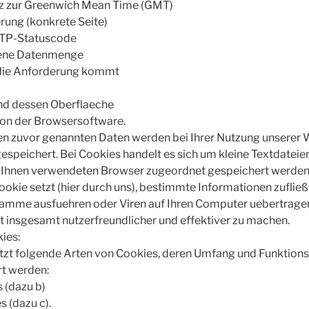
nz zur Greenwich Mean Time (GMT)
erung (konkrete Seite)
TTP-Statuscode
gene Datenmenge
 die Anforderung kommt
nd dessen Oberflaeche
ion der Browsersoftware.
den zuvor genannten Daten werden bei Ihrer Nutzung unserer
speichert. Bei Cookies handelt es sich um kleine Textdateien,
 Ihnen verwendeten Browser zugeordnet gespeichert werden
 Cookie setzt (hier durch uns), bestimmte Informationen zuflie
amme ausfuehren oder Viren auf Ihren Computer uebertragen.
 insgesamt nutzerfreundlicher und effektiver zu machen.
ies:
utzt folgende Arten von Cookies, deren Umfang und Funktion
rt werden:
s (dazu b)
s (dazu c).