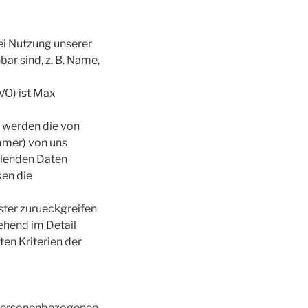
ei Nutzung unserer
ar sind, z. B. Name,
VO) ist Max
r werden die von
ummer) von uns
llenden Daten
ken die
ister zurueckgreifen
ehend im Detail
ten Kriterien der
n personenbezogenen