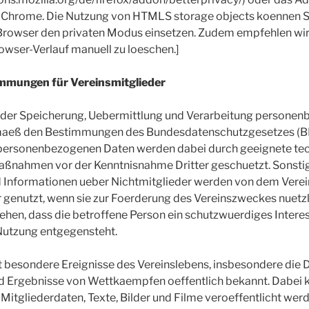
 Chrome. Die Nutzung von HTMLS storage objects koennen Si
 Browser den privaten Modus einsetzen. Zudem empfehlen wir
wser-Verlauf manuell zu loeschen.]
mungen für Vereinsmitglieder
it der Speicherung, Uebermittlung und Verarbeitung personen
aeß den Bestimmungen des Bundesdatenschutzgesetzes (
 personenbezogenen Daten werden dabei durch geeignete te
aßnahmen vor der Kenntnisnahme Dritter geschuetzt. Sonsti
d Informationen ueber Nichtmitglieder werden von dem Verei
r genutzt, wenn sie zur Foerderung des Vereinszweckes nuetzl
hen, dass die betroffene Person ein schutzwuerdiges Interes
Nutzung entgegensteht.
 besondere Ereignisse des Vereinslebens, insbesondere die
d Ergebnisse von Wettkaempfen oeffentlich bekannt. Dabei
tgliederdaten, Texte, Bilder und Filme veroeffentlicht werd