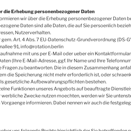
ber die Erhebung personenbezogener Daten
nformieren wir über die Erhebung personenbezogener Daten b
zogene Daten sind alle Daten, die auf Sie persoenlich beziehb
essen, Nutzerverhalten.
er gem. Art. 4 Abs. 7 EU-Datenschutz-Grundverordnung (DS-G
allee 91, info@rotation.berlin
ktaufnahme mit uns per E-Mail oder ueber ein Kontaktformula
Daten (Ihre E-Mail-Adresse, ggf. Ihr Name und Ihre Telefonn
re Fragen zu beantworten. Die in diesem Zusammenhang anfa
em die Speicherung nicht mehr erforderlich ist, oder schraen
alls gesetzliche Aufbewahrungspflichten bestehen.
einzelne Funktionen unseres Angebots auf beauftragte Dienstle
r werbliche Zwecke nutzen moechten, werden wir Sie untenst
n Vorgaenge informieren. Dabei nennen wir auch die festgeleg
ueber uns folgende Rechte hinsichtlich der Sie betreffende