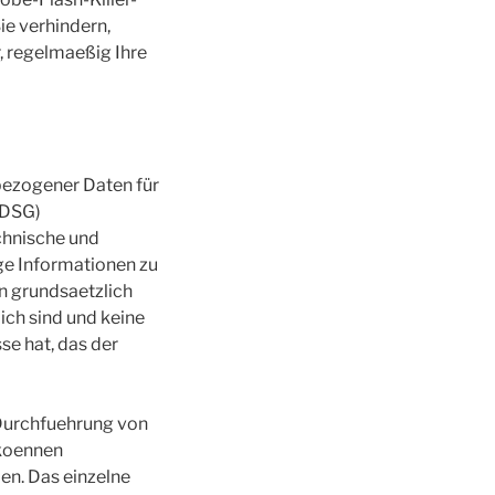
e verhindern,
, regelmaeßig Ihre
bezogener Daten für
BDSG)
chnische und
ge Informationen zu
n grundsaetzlich
ich sind und keine
se hat, das der
 Durchfuehrung von
 koennen
en. Das einzelne