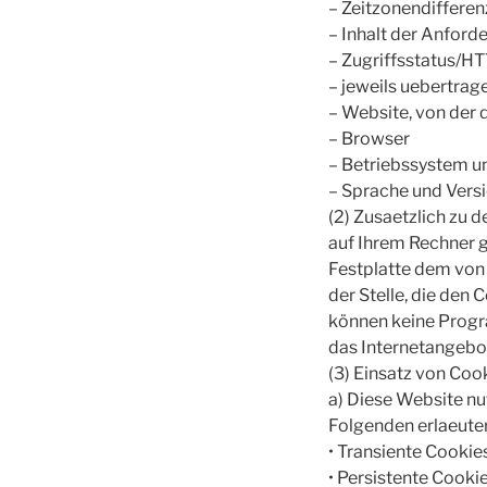
– Zeitzonendiffere
– Inhalt der Anford
– Zugriffsstatus/H
– jeweils uebertra
– Website, von der
– Browser
– Betriebssystem u
– Sprache und Vers
(2) Zusaetzlich zu 
auf Ihrem Rechner ge
Festplatte dem von
der Stelle, die den
können keine Progr
das Internetangebot
(3) Einsatz von Cook
a) Diese Website n
Folgenden erlaeute
• Transiente Cookie
• Persistente Cookie