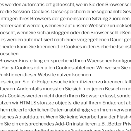
es werden automatisiert geloescht, wenn Sie den Browser sc
e die Session-Cookies. Diese speichern eine sogenannte Ses
Anfragen Ihres Browsers der gemeinsamen Sitzung zuordnen 
edererkannt werden, wenn Sie auf unsere Website zurueckkeh
oescht, wenn Sie sich ausloggen oder den Browser schließen
ies werden automatisiert nach einer vorgegebenen Dauer gelo
heiden kann. Sie koennen die Cookies in den Sicherheitseinst
loeschen.
 Browser-Einstellung entsprechend Ihren Wuenschen konfigurie
arty-Cookies oder allen Cookies ablehnen. Wir weisen Sie d
e Funktionen dieser Website nutzen koennen.
es ein, um Sie für Folgebesuche identifizieren zu koennen, fal
fuegen. Andernfalls muessten Sie sich fuer jeden Besuch erne
lash-Cookies werden nicht durch Ihren Browser erfasst, sonder
nutzen wir HTMLS storage objects, die auf Ihrem Endgeraet a
chern die erforderlichen Daten unabhängig von Ihrem verwe
isches Ablaufdatum. Wenn Sie keine Verarbeitung der Flash
Sie ein entsprechendes Add-On installieren, z.B. „Better Priv
dons.mozilla.org/de/firefox/addon/betterprivacy/) oder das Ad